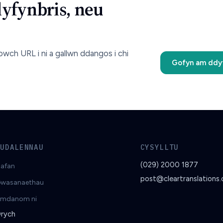
dyfynbris, neu
wch URL i ni a gallwn ddangos i chi
Gofyn am ddyf
TUDALENNAU
CYSYLLTU
(029) 2000 1877
afan
post@cleartranslations.
wasanaethau
mdanom ni
rych