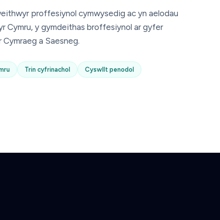
weithwyr proffesiynol cymwysedig ac yn aelodau
r Cymru, y gymdeithas broffesiynol ar gyfer
r Cymraeg a Saesneg.
mru
Trin cyfrinachol
Cyswllt penodol