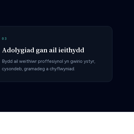
03
Adolygiad gan ail ieithydd
Bydd ail weithiwr proffesiynol yn gwirio ystyr,
cysondeb, gramadeg a chyflwyniad.