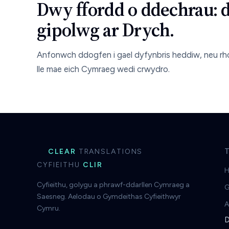
Dwy ffordd o ddechrau: 
gipolwg ar Drych.
Anfonwch ddogfen i gael dyfynbris heddiw, neu rho
lle mae eich Cymraeg wedi crwydro.
CLEAR
TRANSLATIONS
CYFIEITHU
CLIR
H
Cyfieithu, golygu a phrawf-ddarllen Cymraeg a
G
Saesneg. Aelodau o Gymdeithas Cyfieithwyr
A
Cymru.
D