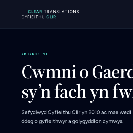
CLEAR
TRANSLATIONS
CYFIEITHU
CLIR
AMDANOM NI
Cwmni o Gaer
sy’n fach yn fw
Sefydlwyd Cyfieithu Clir yn 2010 ac mae wedi t
ddeg o gyfieithwyr a golygyddion cymwys.