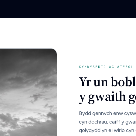
CYMWYSEDIG AC ATEBOL
Yr un bobl
y gwaith g
Bydd gennych enw cyswllt
cyn dechrau, caiff y gwa
golygydd yn ei wirio cyn