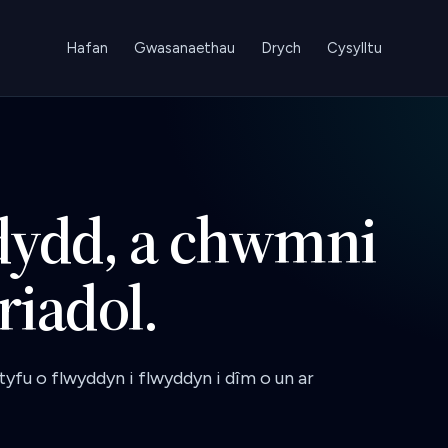
Hafan
Gwasanaethau
Drych
Cysylltu
dydd, a chwmni
riadol.
yfu o flwyddyn i flwyddyn i dîm o un ar