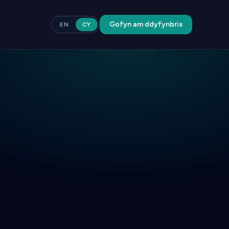
Gofyn am ddyfynbris
EN
CY